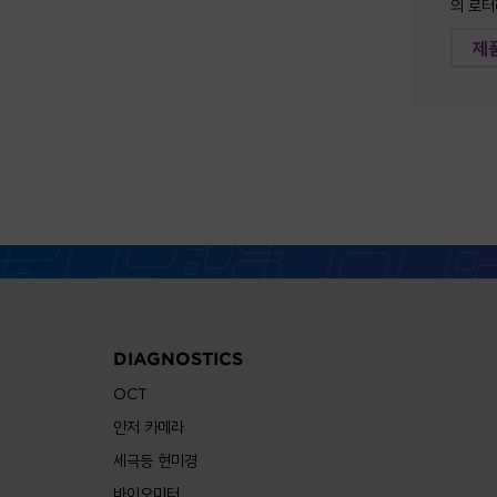
의 로터
제
DIAGNOSTICS
OCT
안저 카메라
세극등 현미경
바이오미터