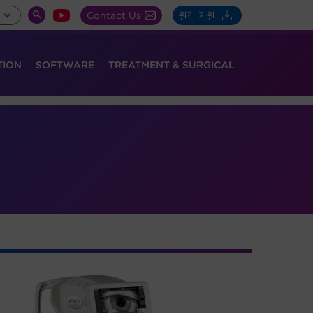
Contact Us
원격 지원
Global
SEARCH
Toggle
TOGGLE
TION
SOFTWARE
TREATMENT & SURGICAL