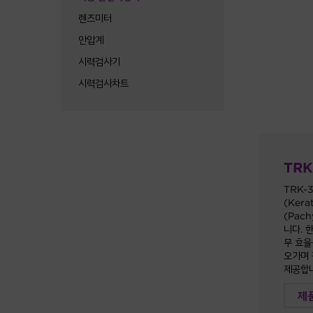
렌즈미터
안압계
시력검사기
시력검사차트
TRK
TRK-
(Ker
(Pac
니다. 
무 효율
오가며 
제공합니
제