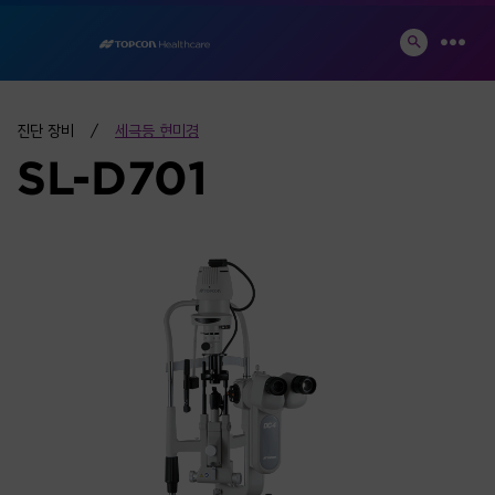
Skip
to
SEARCH
MEN
TOGGLE
content
진단 장비
세극등 현미경
SL-D701