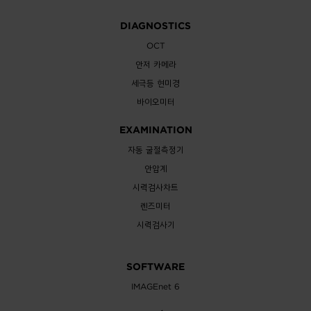
DIAGNOSTICS
OCT
안저 카메라
세극등 현미경
바이오미터
EXAMINATION
자동 굴절측정기
안압계
시력검사차트
렌즈미터
시력검사기
SOFTWARE
IMAGEnet 6