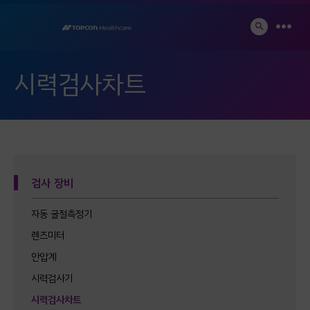
Skip
to
SEARCH
MEN
TOGGLE
content
시력검사차트
검사 장비
자동 굴절측정기
렌즈미터
안압계
시력검사기
시력검사차트