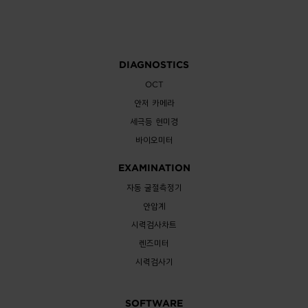
DIAGNOSTICS
OCT
안저 카메라
세극등 현미경
바이오미터
EXAMINATION
자동 굴절측정기
안압계
시력검사차트
렌즈미터
시력검사기
SOFTWARE