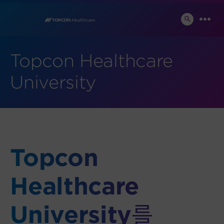
Skip
to
SEARCH
MEN
TOGGLE
content
Topcon Healthcare
University
Topcon
Healthcare
University
를