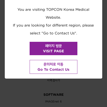
You are visiting TOPCON Korea Medical
DIAGNOSTICS
Website.
OCT
If you are looking for different region, please
안저 카메라
세극등 현미경
select "Go to Contact Us".
바이오미터
페이지 방문
EXAMINATION
VISIT PAGE
자동 굴절측정기
안압계
문의처로 이동
시력검사차트
Go To Contact Us
렌즈미터
시력검사기
SOFTWARE
IMAGEnet 6