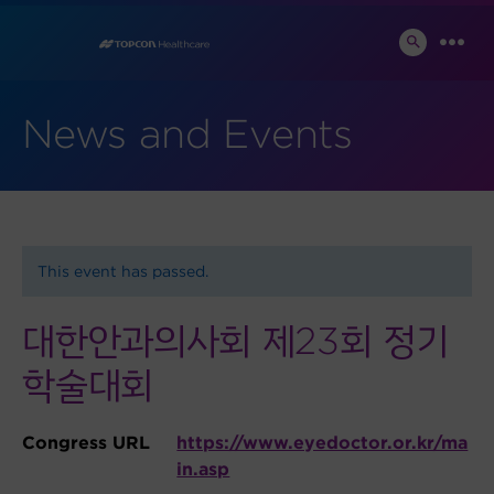
Skip
to
SEARCH
MEN
TOGGLE
content
News and Events
This event has passed.
대한안과의사회 제23회 정기
학술대회
Congress URL
https://www.eyedoctor.or.kr/ma
in.asp