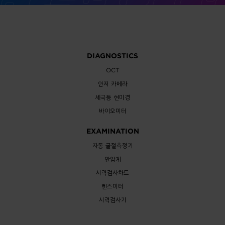
DIAGNOSTICS
OCT
안저 카메라
세극등 현미경
바이오미터
EXAMINATION
자동 굴절측정기
안압계
시력검사차트
렌즈미터
시력검사기