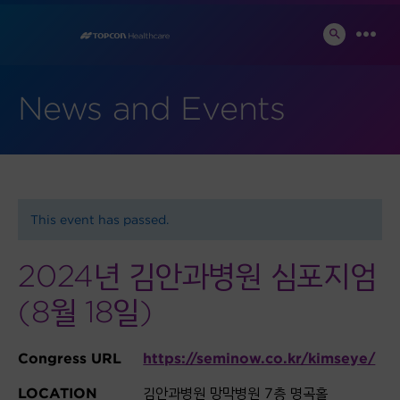
Skip
to
SEARCH
MEN
TOGGLE
content
News and Events
This event has passed.
2024년 김안과병원 심포지엄
(8월 18일)
Congress URL
https://seminow.co.kr/kimseye/
LOCATION
김안과병원 망막병원 7층 명곡홀