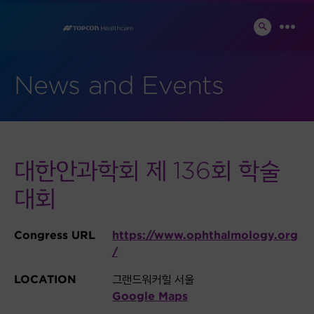
Skip
to
SEARCH
MEN
TOGGLE
content
News and Events
대한안과학회 제 136회 학술
대회
Congress URL
https://www.ophthalmology.org
/
LOCATION
그랜드워커힐 서울
Google Maps